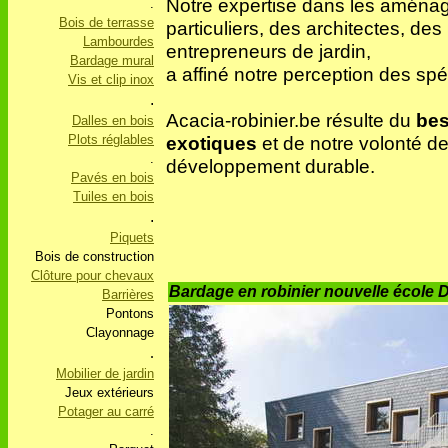
Notre expertise dans les aménag
.
Bois de terrasse
particuliers, des architectes, de
Lambourdes
entrepreneurs de jardin,
Bardage mural
a affiné notre perception des spé
Vis et clip inox
.
Acacia-robinier.be résulte du
bes
Dalles en bois
Plots réglables
exotiques
et de notre volonté d
.
développement durable.
Pavés en bois
Tuiles en bois
.
Piquets
Bois de construction
Clôture pour chevaux
Bardage en robinier nouvelle école 
Barrières
Pontons
Clayonnage
.
Mobilier de jardin
Jeux extérieurs
Potager au carré
.